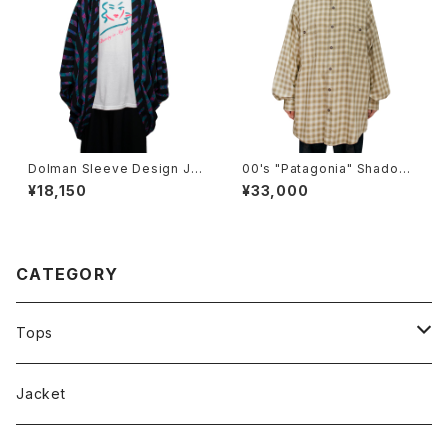
Dolman Sleeve Design Ja
00's "Patagonia" Shadow
cket
Plaid Shirt
¥18,150
¥33,000
CATEGORY
Tops
Tee
Jacket