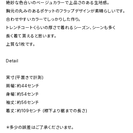
絶妙な色合いのベージュカラーで上品さのある生地感。
胸元の丸みのあるポケットのフラップデザインが素晴らしいです。
合わせやすいカラーでしっかりした作り。
トレンチコートくらいの厚さで着れるシーズン、シーンも多く
長く着て貰えると思います。
上質な1枚です。
Detail
実寸(平置きで計測)
肩幅：約44センチ
身幅：約54センチ
袖丈：約56センチ
着丈：約109センチ (襟下より裾までの長さ)
＊多少の誤差はご了承くださいませ。