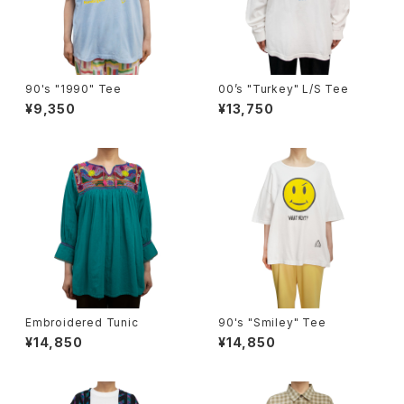
90's "1990" Tee
00’s "Turkey" L/S Tee
¥9,350
¥13,750
Embroidered Tunic
90's "Smiley" Tee
¥14,850
¥14,850