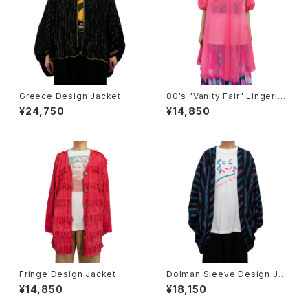
Greece Design Jacket
80's "Vanity Fair" Lingerie
Jacket
¥24,750
¥14,850
Fringe Design Jacket
Dolman Sleeve Design Ja
cket
¥14,850
¥18,150