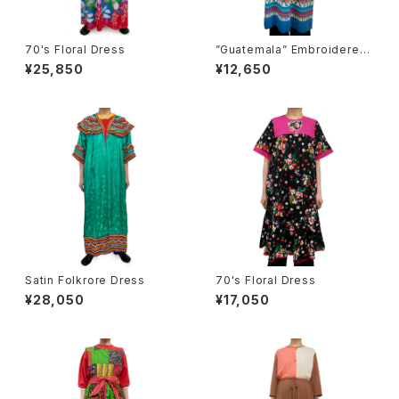
70's Floral Dress
”Guatemala” Embroidered
Dress
¥25,850
¥12,650
Satin Folkrore Dress
70's Floral Dress
¥28,050
¥17,050