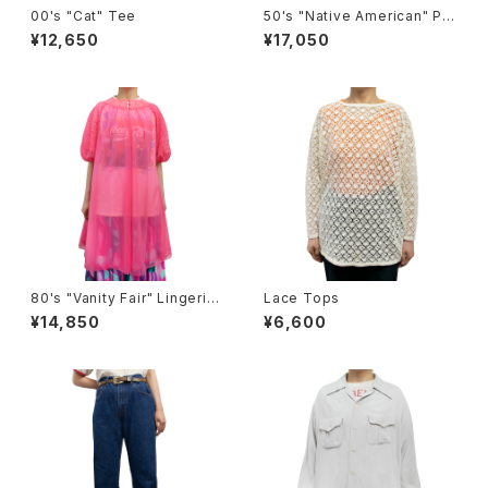
00's "Cat" Tee
50's "Native American" Ple
ats Skirt
¥12,650
¥17,050
80's "Vanity Fair" Lingerie
Lace Tops
Jacket
¥14,850
¥6,600