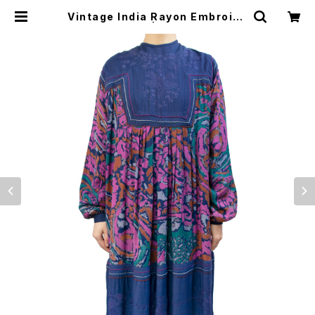
Vintage India Rayon Embroide
red Dress | MIXED BAG