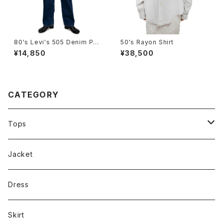
80's Levi's 505 Denim Pan
50's Rayon Shirt
ts
¥14,850
¥38,500
CATEGORY
Tops
Tee
Jacket
Dress
Skirt