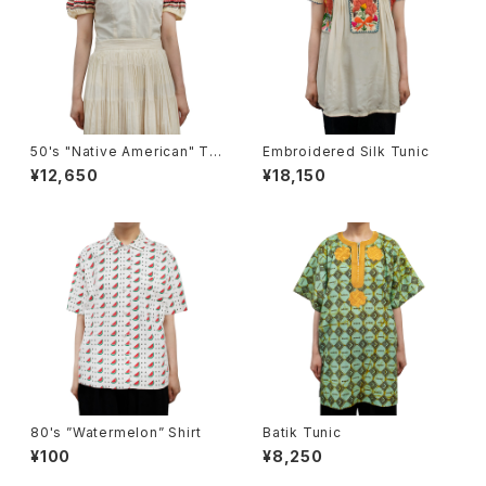
50's "Native American" To
Embroidered Silk Tunic
ps
¥12,650
¥18,150
80's ”Watermelon” Shirt
Batik Tunic
¥100
¥8,250