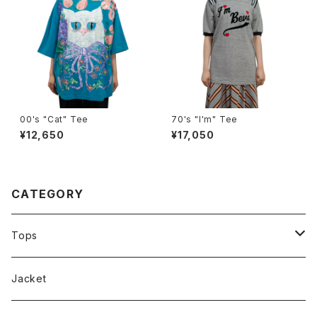
00's "Cat" Tee
70's "I'm" Tee
¥12,650
¥17,050
CATEGORY
Tops
Tee
Jacket