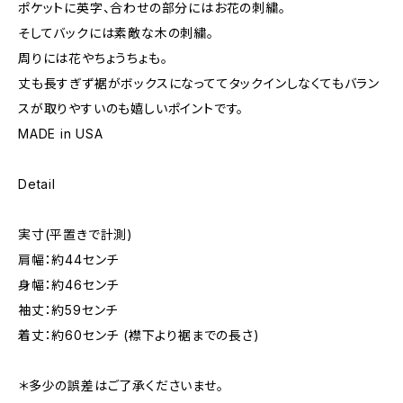
ポケットに英字、合わせの部分にはお花の刺繍。
そしてバックには素敵な木の刺繍。
周りには花やちょうちょも。
丈も長すぎず裾がボックスになっててタックインしなくてもバラン
スが取りやすいのも嬉しいポイントです。
MADE in USA
Detail
実寸(平置きで計測)
肩幅：約44センチ
身幅：約46センチ
袖丈：約59センチ
着丈：約60センチ (襟下より裾までの長さ)
＊多少の誤差はご了承くださいませ。