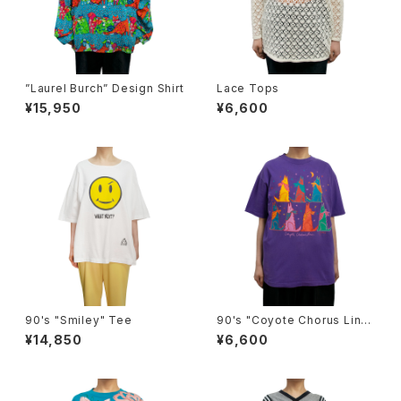
”Laurel Burch” Design Shirt
Lace Tops
¥15,950
¥6,600
90's "Smiley" Tee
90's "Coyote Chorus Line"
Tee
¥14,850
¥6,600