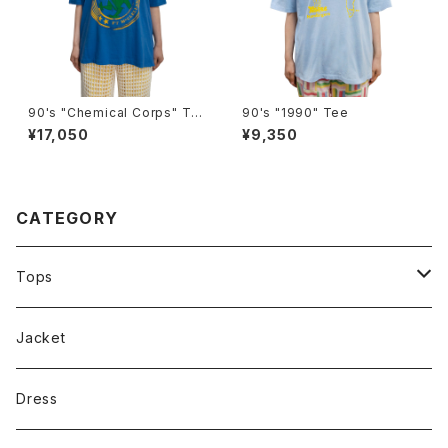
90's "Chemical Corps" Te
90's "1990" Tee
e
¥17,050
¥9,350
CATEGORY
Tops
Tee
Jacket
Dress