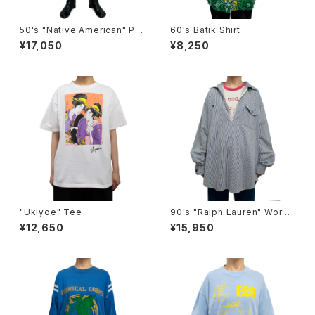
50's "Native American" Ple
60's Batik Shirt
ats Skirt
¥17,050
¥8,250
"Ukiyoe" Tee
90's "Ralph Lauren" Work
Pullover Shirt
¥12,650
¥15,950