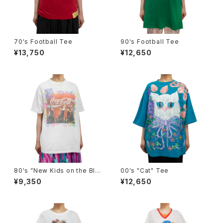
70's Football Tee
90's Football Tee
¥13,750
¥12,650
80's ”New Kids on the Blo
00's "Cat" Tee
ck” Tee
¥9,350
¥12,650