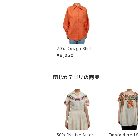
70's Design Shirt
¥8,250
同じカテゴリの商品
50's "Native Americ
Embroidered S