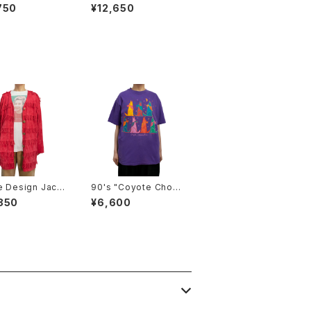
750
¥12,650
e Design Jack
90's "Coyote Choru
s Line" Tee
850
¥6,600