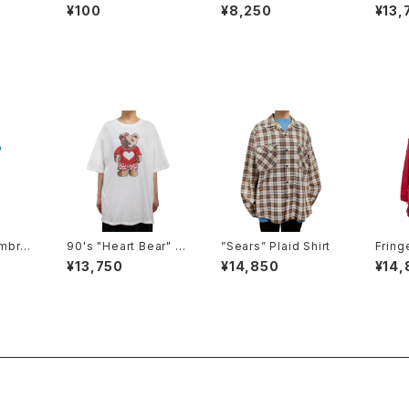
Shirt
¥100
¥8,250
¥13,
mbroi
90's "Heart Bear" T
”Sears” Plaid Shirt
Fring
ee
et
¥13,750
¥14,850
¥14,