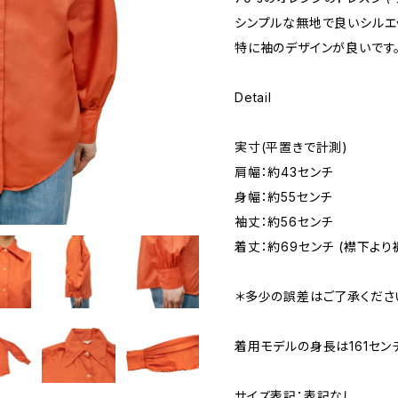
シンプルな無地で良いシルエ
特に袖のデザインが良いです
Detail
実寸(平置きで計測)
肩幅：約43センチ
身幅：約55センチ
袖丈：約56センチ
着丈：約69センチ (襟下より
＊多少の誤差はご了承くださ
着用モデルの身長は161セン
サイズ表記：表記なし