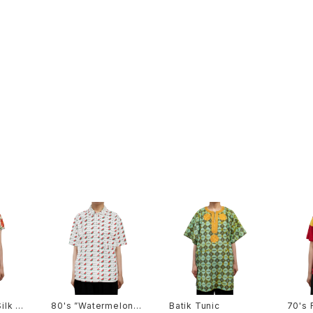
ilk T
80's ”Watermelon”
Batik Tunic
70's 