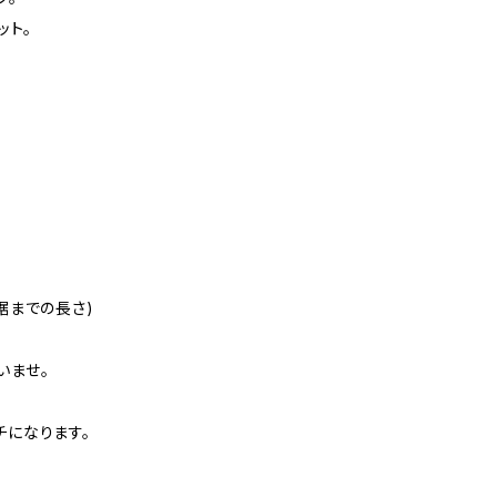
ット。
。
裾までの長さ)
いませ。
チになります。