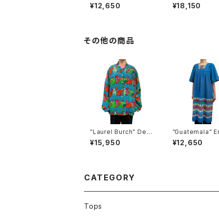
an" Tops
unic
¥12,650
¥18,150
その他の商品
”Laurel Burch” Desi
”Guatemala” E
gn Shirt
dered Dress
¥15,950
¥12,650
CATEGORY
Tops