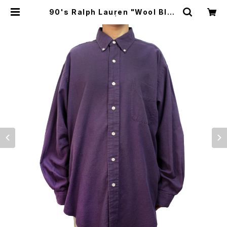
90's Ralph Lauren "Wool Blen
d" B.D. Shirt | MIXED BAG